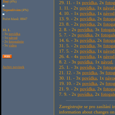
Jiný
(4%)
29. 11. - 1x
povídka
, 2x
fotog
1. 11. - 2x
povídka
, 1x
návod
Nepoužívám
(4%)
4. 10. - 1x
povídka
, 1x
návod
13. 9. - 2x
povídka
, 2x
fotoga
Počet hlasů: 8847
23. 8. - 2x
povídka
, 2x
fotoga
2. 8. - 2x
povídka
, 3x
fotogal
31. 1.
- 3x
povídka
5. 7. - 2x
povídka
, 2x
fotogal
- 1x
návod
14. 6. - 3x
povídka
, 2x
fotoga
- 2x
fotogalerie
31. 5. - 2x
povídka
, 3x
fotoga
- 5x
video
17. 5. - 2x
povídka
, 1x
návod
26. 4. - 4x
povídka
, 1x
návod
8. 2. - 3x
povídka
, 1x
návod
,
25. 1. - 3x
povídka
, 2x
fotoga
Archiv novinek
21. 12. - 3x
povídka
, 3x
fotog
30. 11. - 3x
povídka
, 1x
návo
19. 10. - 2x
povídka
, 2x
fotog
21. 9. - 2x
povídka
, 2x
fotoga
7. 9. - 2x
povídka
, 2x
fotogal
Zaregistrujte se pro zasílání
information about changes on