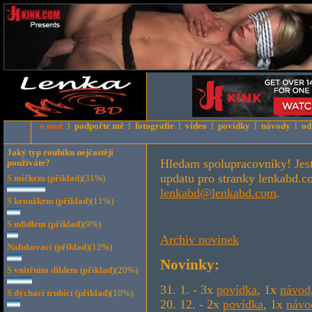
o mně
l
podpořte mě
l
fotografie
l
video
l
povídky
l
návody
l
od
Jaký typ roubíku nejčastěji
Hledam spolupracovniky! Jestl
používáte?
updatu pro stranky lenkabd.c
S míčkem
(
příklad
)
(31%)
lenkabd@lenkabd.com
.
S kroužkem
(
příklad
)
(11%)
S udidlem
(
příklad
)
(9%)
Archiv novinek
Nafukovací
(
příklad
)
(12%)
Novinky:
S vnitřním dildem
(
příklad
)
(20%)
31. 1. - 3x
povídka
, 1x
návod
S dýchací trubicí
(
příklad
)
(10%)
20. 12. - 2x
povídka
, 1x
návo